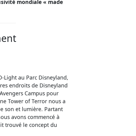
usivité mondiale « made
ment
D-Light au Parc Disneyland,
tres endroits de Disneyland
n d’Avengers Campus pour
one Tower of Terror nous a
le son et lumière. Partant
que nous avons commencé à
it trouvé le concept du