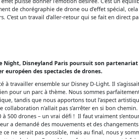
effet puisse donner l’émotion désirée. C’est un équil
ent de chorégraphie de drone ou d’effet spécial, cel
s. C’est un travail d’aller-retour qui se fait en direct p
 Night, Disneyland Paris poursuit son partenariat 
er européen des spectacles de drones.
 travailler ensemble sur Disney D-Light. Il s’agissait
dien pour un parc à thème. Nous sommes parfaitement
ique, tandis que nous apportons tout l’aspect artistique
e collaboration n’allait pas s’arrêter en si bon chemin
à 500 drones – un vrai défi ! Il faut vraiment s’entou
d leur a demandé des mouvements et des changements 
que ce ne serait pas possible, mais au final, nous y so