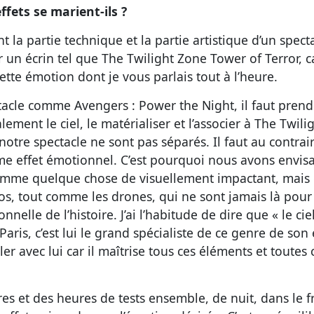
fets se marient-ils ?
la partie technique et la partie artistique d’un spect
r un écrin tel que The Twilight Zone Tower of Terror, c
tte émotion dont je vous parlais tout à l’heure.
acle comme Avengers : Power the Night, il faut pren
ement le ciel, le matérialiser et l’associer à The Twil
otre spectacle ne sont pas séparés. Il faut au contrair
e effet émotionnel. C’est pourquoi nous avons envisag
mme quelque chose de visuellement impactant, mais 
s, tout comme les drones, qui ne sont jamais là pour f
nnelle de l’histoire. J’ai l’habitude de dire que « le ci
aris, c’est lui le grand spécialiste de ce genre de son 
ler avec lui car il maîtrise tous ces éléments et toutes 
res et des heures de tests ensemble, de nuit, dans le f