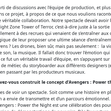
parti de discussions avec l’équipe de production, et pl
s ce projet, à propos de ce que nous voulions racon
e véritable collaboration. Notre spectacle devait avoir 
ight Zone Tower of Terror, c’est-à-dire juste à la sort
iellement à des recrues qui venaient de s’entraîner aux
ogique de leur proposer une ultime séance d’entraîne
ens ? Les drones, bien sûr, mais pas seulement : la vi
e son, la musique. Il fallait donc trouver l’émotion qui a
 ce fut un véritable travail d’équipe, en s’appuyant su
 de métier, du storyboarder aux différents designers (e
, en passant par les producteurs musicaux.
vez-vous construit le concept d’Avengers : Power t
es de voir un spectacle. Soit comme une histoire en pl
n a envie de transmettre et d’un parcours émotionnel. 
engers : Power the Night est une célébration des pou