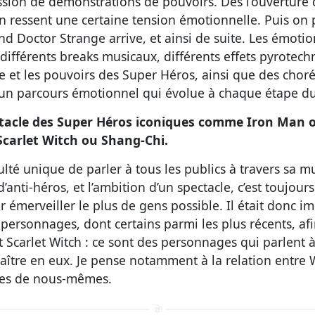
ssion de démonstrations de pouvoirs. Dès l’ouverture 
 on ressent une certaine tension émotionnelle. Puis on
d Doctor Strange arrive, et ainsi de suite. Les émoti
différents breaks musicaux, différents effets pyrotec
e et les pouvoirs des Super Héros, ainsi que des chor
 un parcours émotionnel qui évolue à chaque étape du
tacle des Super Héros iconiques comme Iron Man o
arlet Witch ou Shang-Chi.
ulté unique de parler à tous les publics à travers sa 
ti-héros, et l’ambition d’un spectacle, c’est toujours 
r émerveiller le plus de gens possible. Il était donc 
ersonnages, dont certains parmi les plus récents, af
t Scarlet Witch : ce sont des personnages qui parlen
aître en eux. Je pense notamment à la relation entre
res de nous-mêmes.